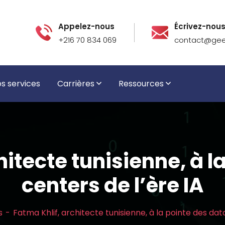
Appelez-nous
Écrivez-nou
+216 70 834 069
contact@geek
s services
Carrières
Ressources
hitecte tunisienne, à l
centers de l’ère IA
s
Fatma Khlif, architecte tunisienne, à la pointe des dat