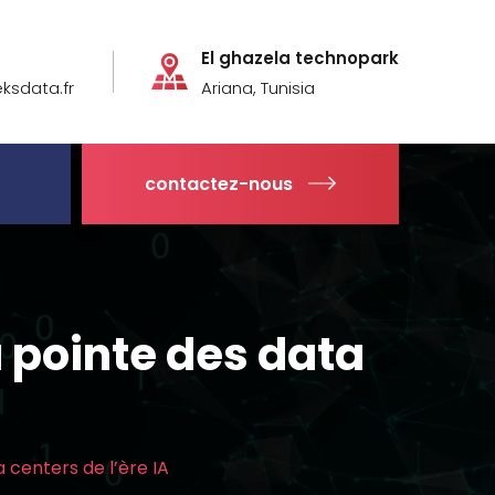
s
El ghazela technopark
sdata.fr
Ariana, Tunisia
contactez-nous
a pointe des data
a centers de l’ère IA